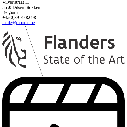
Vilvertstraat 11
3650 Dilsen-Stokkem
Belgium
+32(0)89 79 82 98
ST0301812
ST0600501
W47710
made@moome.be
ST0200319
ST0301822
ST0600510
W47724
ST0200320