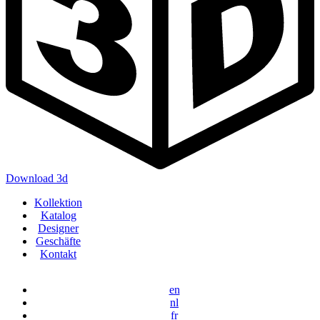
ST0303114
ST0600592
W47760
ST0200349
Download 3d
Main
Kollektion
ST0303119
ST0601701
W47790
navigation
Katalog
Designer
Geschäfte
ST0200350
Kontakt
en
nl
fr