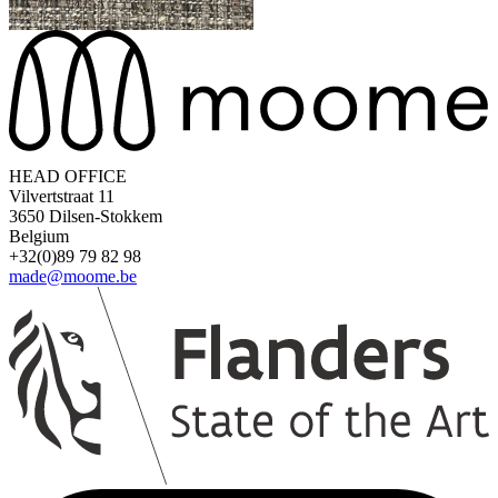
ST020782
HEAD OFFICE
Vilvertstraat 11
3650 Dilsen-Stokkem
Belgium
+32(0)89 79 82 98
ST0301812
ST0600501
W47710
made@moome.be
ST0200319