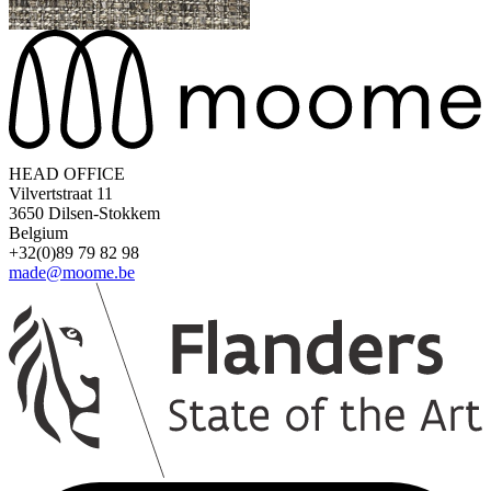
ST020782
HEAD OFFICE
Vilvertstraat 11
3650 Dilsen-Stokkem
Belgium
+32(0)89 79 82 98
ST0301812
ST0600501
W47710
made@moome.be
ST0200319