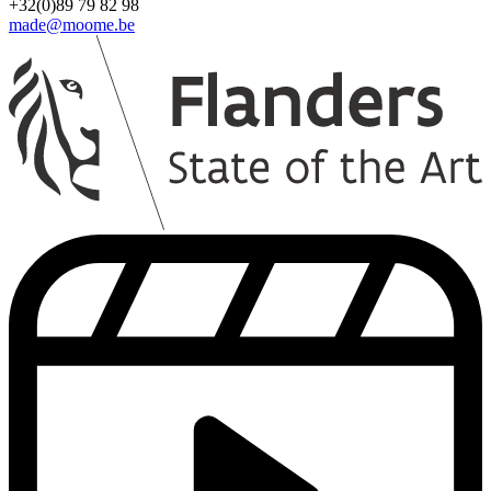
+32(0)89 79 82 98
made@moome.be